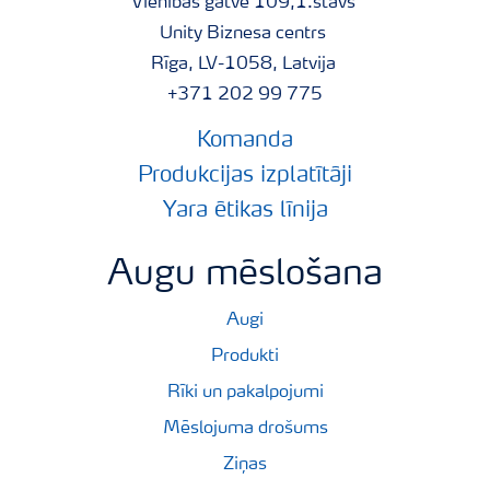
Vienības gatve 109,1.stāvs
Unity Biznesa centrs
Rīga, LV-1058, Latvija
+371 202 99 775
Komanda
Produkcijas izplatītāji
Yara ētikas līnija
Augu mēslošana
Augi
Produkti
Rīki un pakalpojumi
Mēslojuma drošums
Ziņas