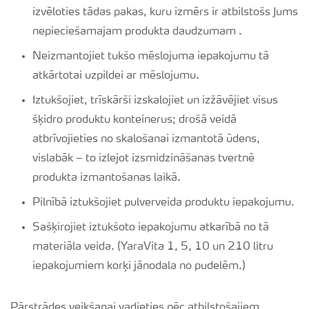
izvēloties tādas pakas, kuru izmērs ir atbilstošs Jums
nepieciešamajam produkta daudzumam .
Neizmantojiet tukšo mēslojuma iepakojumu tā
atkārtotai uzpildei ar mēslojumu.
Iztukšojiet, trīskārši izskalojiet un izžāvējiet visus
šķidro produktu konteinerus; drošā veidā
atbrīvojieties no skalošanai izmantotā ūdens,
vislabāk – to izlejot izsmidzināšanas tvertnē
produkta izmantošanas laikā.
Pilnībā iztukšojiet pulverveida produktu iepakojumu.
Sašķirojiet iztukšoto iepakojumu atkarībā no tā
materiāla veida. (YaraVita 1, 5, 10 un 210 litru
iepakojumiem korķi jānodala no pudelēm.)
Pārstrādes veikšanai vadieties pēc atbilstošajiem