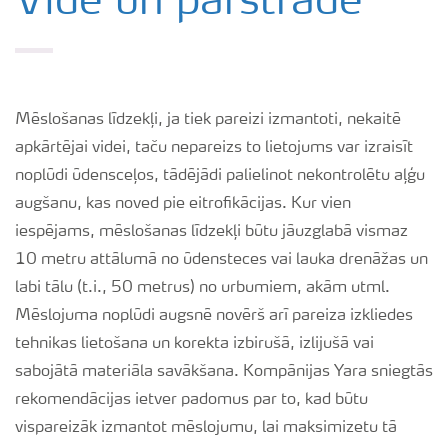
Vide un pārstrāde
Izmēģinājumu rezultāti
Agronomiskie padomi
Mēslošanas līdzekļi, ja tiek pareizi izmantoti, nekaitē
apkārtējai videi, taču nepareizs to lietojums var izraisīt
Padomi efektīvai mēslojuma izkliedei
noplūdi ūdensceļos, tādējādi palielinot nekontrolētu aļģu
augšanu, kas noved pie eitrofikācijas. Kur vien
iespējams, mēslošanas līdzekļi būtu jāuzglabā vismaz
Yara Latvija podkāsts
10 metru attālumā no ūdensteces vai lauka drenāžas un
labi tālu (t.i., 50 metrus) no urbumiem, akām utml.
Mēslojuma noplūdi augsnē novērš arī pareiza izkliedes
tehnikas lietošana un korekta izbirušā, izlijušā vai
sabojātā materiāla savākšana. Kompānijas Yara sniegtās
rekomendācijas ietver padomus par to, kad būtu
vispareizāk izmantot mēslojumu, lai maksimizetu tā