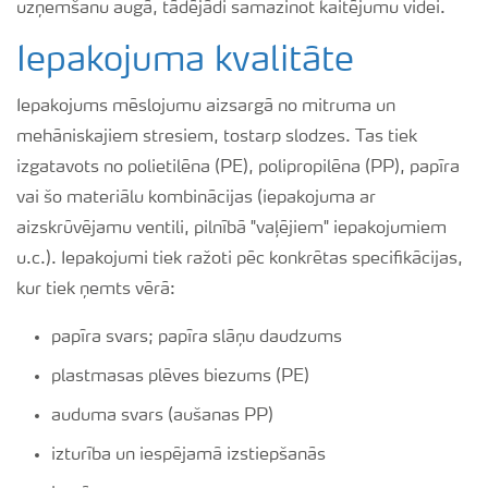
uzņemšanu augā, tādējādi samazinot kaitējumu videi.
Iepakojuma kvalitāte
Iepakojums mēslojumu aizsargā no mitruma un
mehāniskajiem stresiem, tostarp slodzes. Tas tiek
izgatavots no polietilēna (PE), polipropilēna (PP), papīra
vai šo materiālu kombinācijas (iepakojuma ar
aizskrūvējamu ventili, pilnībā "vaļējiem" iepakojumiem
u.c.). Iepakojumi tiek ražoti pēc konkrētas specifikācijas,
kur tiek ņemts vērā:
papīra svars; papīra slāņu daudzums
plastmasas plēves biezums (PE)
auduma svars (aušanas PP)
izturība un iespējamā izstiepšanās