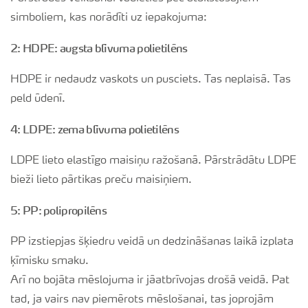
simboliem, kas norādīti uz iepakojuma:
2: HDPE: augsta blīvuma polietilēns
HDPE ir nedaudz vaskots un pusciets. Tas neplaisā. Tas
peld ūdenī.
4: LDPE: zema blīvuma polietilēns
LDPE lieto elastīgo maisiņu ražošanā. Pārstrādātu LDPE
bieži lieto pārtikas preču maisiņiem.
5: PP: polipropilēns
PP izstiepjas šķiedru veidā un dedzināšanas laikā izplata
ķīmisku smaku.
Arī no bojāta mēslojuma ir jāatbrīvojas drošā veidā. Pat
tad, ja vairs nav piemērots mēslošanai, tas joprojām