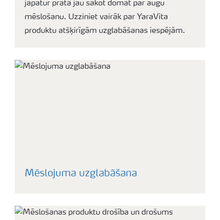
jāpatur prātā jau sākot domāt par augu
mēslošanu. Uzziniet vairāk par YaraVita
produktu atšķirīgām uzglabāšanas iespējām.
Mēslojuma uzglabāšana