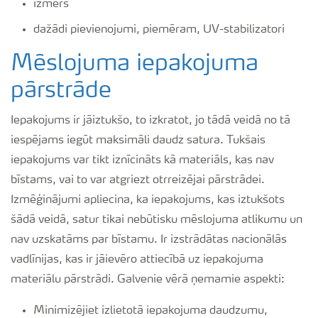
izmērs
dažādi pievienojumi, piemēram, UV-stabilizatori
Mēslojuma iepakojuma
pārstrāde
Iepakojums ir jāiztukšo, to izkratot, jo tādā veidā no tā
iespējams iegūt maksimāli daudz satura. Tukšais
iepakojums var tikt iznīcināts kā materiāls, kas nav
bīstams, vai to var atgriezt otrreizējai pārstrādei.
Izmēģinājumi apliecina, ka iepakojums, kas iztukšots
šādā veidā, satur tikai nebūtisku mēslojuma atlikumu un
nav uzskatāms par bīstamu. Ir izstrādātas nacionālās
vadlīnijas, kas ir jāievēro attiecībā uz iepakojuma
materiālu pārstrādi. Galvenie vērā ņemamie aspekti:
Minimizējiet izlietotā iepakojuma daudzumu,