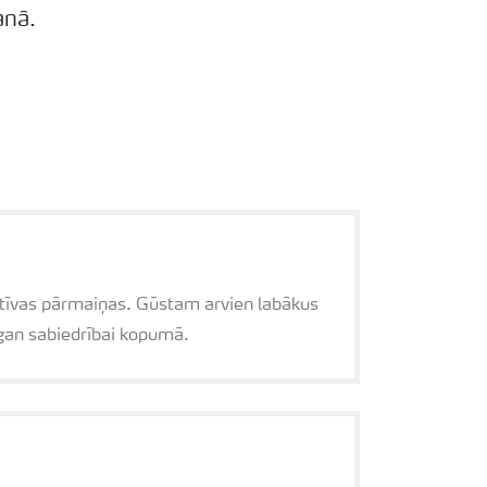
anā.
ozitīvas pārmaiņas. Gūstam arvien labākus
 gan sabiedrībai kopumā.