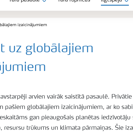
Yara pasaulē
Yara rūpnīcas
Ilgtspēja
obālajiem izaicinājumiem
t uz globālajiem
nājumiem
avstarpēji arvien vairāk saistītā pasaulē. Privāti
em pašiem globālajiem izaicinājumiem, ar ko sa
eskaitāms gan pieaugošais planētas iedzīvotāju 
a, resursu trūkums un klimata pārmaiņas. Šie iza