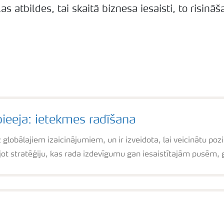
s atbildes, tai skaitā biznesa iesaisti, to risināš
pieeja: ietekmes radīšana
z globālajiem izaicinājumiem, un ir izveidota, lai veicinātu p
ot stratēģiju, kas rada izdevīgumu gan iesaistītajām pusēm,