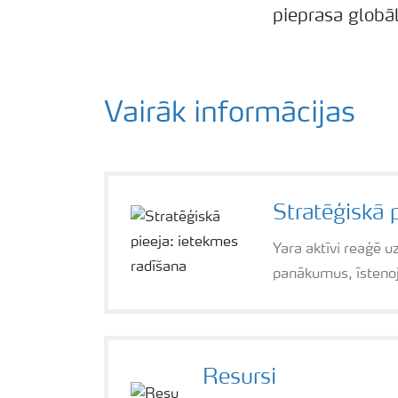
pieprasa globāla
Vairāk informācijas
Stratēģiskā 
Yara aktīvi reaģē u
panākumus, īstenoj
Resursi