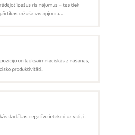
rādājot īpašus risinājumus – tas tiek
 pārtikas ražošanas apjomu...
pozīciju un lauksaimnieciskās zināšanas,
isko produktivitāti.
s darbības negatīvo ietekmi uz vidi, it