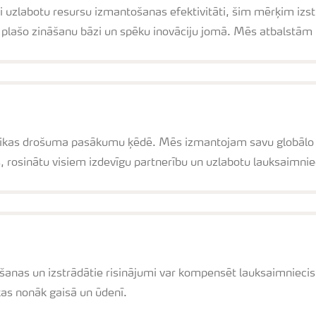
i uzlabotu resursu izmantošanas efektivitāti, šim mērķim izst
 plašo zināšanu bāzi un spēku inovāciju jomā. Mēs atbalstām
pārtikas drošuma pasākumu ķēdē. Mēs izmantojam savu globālo 
s, rosinātu visiem izdevīgu partnerību un uzlabotu lauksaimniec
šanas un izstrādātie risinājumi var kompensēt lauksaimnieciskā
as nonāk gaisā un ūdenī.