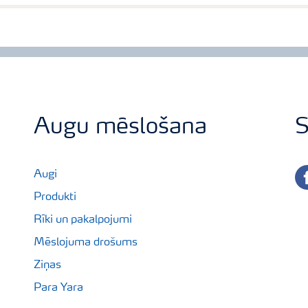
Augu mēslošana
S
fa
Augi
Produkti
Rīki un pakalpojumi
Mēslojuma drošums
Ziņas
Para Yara