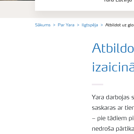
Yara Latvijā
Yara pasaulē
Yara rūpnīcas
Sākums
Par Yara
Ilgtspēja
Atbildot uz gl
Ilgtspēja
Atbildo
Karjera
izaici
Yara darbojas s
saskaras ar ti
– pie tādiem pi
nedroša pārtik