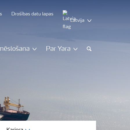
s
Drošības datu lapas
Latvija
mēslošana
Par Yara
Search