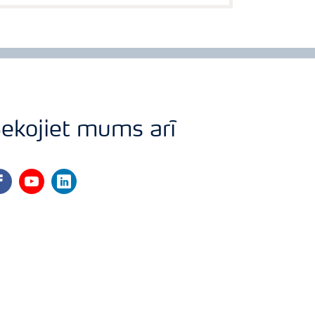
ekojiet mums arī
cebook
youtube
linkedin