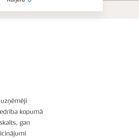
Karjera
e uzņēmēji
biedrība kopumā
skaits, gan
icinājumi