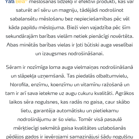
Yara
Bela
mēslošanas līdzekļi ir efektīvi produkti, kas var
saturēt arī sēru un magniju, tādējādi nodrošinot
sabalansētu mēslošanu bez nepieciešamības pēc vēl
kāda papildu mēslojuma. Bieži vien vajadzība pēc šīm
sekundārajām barības vielām netiek pienācīgi novērtēta.
Abas minētās barības vielas ir ļoti būtiski auga veselībai
un izaugsmes nodrošināšanai.
Sēram ir nozīmīga loma auga vielmaiņas nodrošināšanā
un slāpekļa uzņemšanā. Tas piedalās olbaltumvielu,
hlorofila, enzīmu, koenzīmu un vitamīnu ražošanā un
tam ir arī sava ietekme uz augu cukuru kvalitāti. Agrākos
laikos sēra nogulsnes, kas radās no gaisa, caur skābo
lietu, garantēja automātisku un pietiekamu
nodrošinājumu ar šo vielu. Tomēr visā pasaulē
mērķtiecīgi sekmētā gaisa kvalitātes uzlabošanās
pēdējos gados ir ievērojami samazinājusi šādu nogulšņu