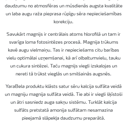
daudzumu no atmosfēras un mūsdienās augsta kvalitāte
un laba augu raža pieprasa rūpīgu sēra nepieciešamības
korekciju.
Savukārt magnijs ir centrālais atoms hlorofilā un tam ir
svarīga loma fotosintēzes procesā. Magnija trūkums
kavē augu vielmaiņu. Tas ir nepieciešams citu barības
vielu optimālai uzņemšanai, kā arī olbaltumvielu, tauku
un cukura sintēzei. Taču magnijs viegli izskalojas un
nereti tā trūkst vieglās un smilšainās augsnēs.
YaraBela produktu klāsts satur sēru kalcija sulfāta veidā
un magniju magnija sulfāta veidā. Tie abi ir viegli šķīstoši
un ātri sasniedz auga sakņu sistēmu. Turklāt kalcija
sulfāts pretstatā amonija sulfātam nesamazina
pieejamā slāpekļa daudzumu preparātā.