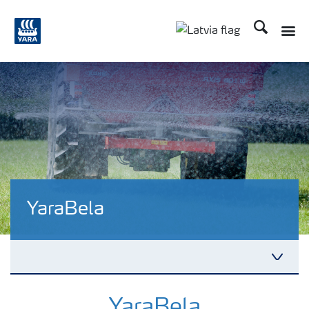
Meklēt
YaraBela
Yara katalogs
YaraBela