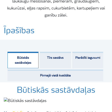
laukaugu mēslošanai, piemēram, graudaugiem,
kukurūzai, eļļas rapsim, cukurbietēm, kartupeļiem vai
ganību zālei.
Īpašības
Būtiskās
Tīrs sastāvs
Pierādīti ieguvumi
sastāvdaļas
Pirmajā vietā kvalitāte
Būtiskās sastāvdaļas
®