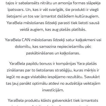
tajos ir sabalansēts nitrātu un amonija formas slāpekļa
īpatsvars. Un, kas ir vēl svarīgāk, šie produkti ir viegli
lietojami un tos var izmantot dažādiem kultūraugiem.
YaraBela mēslošanas līdzekļi parasti tiek lietoti sausā
veidā augiem, kas aug plašās platībās.
YaraBela CAN mēslošanas līdzekļi satur kaļķakmeni vai
dolomītu, kas samazina nepieciešamību pēc
paskābināšanas un kaļķošanas.
YaraBela papildu bonuss ir kompānijas Yara plašās
zināšanas par to lietošanas stratēģiju, kuras mērķis ir
iegūt no auga vislabāko iespējamo rezultātu. Savukārt
tas ļauj panākt optimālu atdevi no audzētāja veiktajām
investīcijām.
YaraBela produktu klāsts galvenokārt tiek izmantots