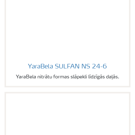
YaraBela SULFAN NS 24-6
Image of YaraBela SULFAN NS 24-6
YaraBela nitrātu formas slāpekli līdzīgās daļās.