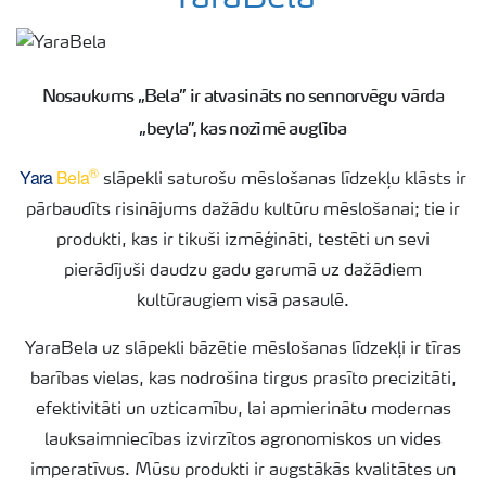
Izmēģinājumu rezultāti
Nosaukums „Bela” ir atvasināts no sennorvēģu vārda
Agronomiskie padomi
„beyla”, kas nozīmē auglība
®
Yara
Bela
slāpekli saturošu mēslošanas līdzekļu klāsts ir
Padomi efektīvai mēslojuma izkliedei
pārbaudīts risinājums dažādu kultūru mēslošanai; tie ir
produkti, kas ir tikuši izmēģināti, testēti un sevi
Yara Latvija podkāsts
pierādījuši daudzu gadu garumā uz dažādiem
kultūraugiem visā pasaulē.
YaraBela uz slāpekli bāzētie mēslošanas līdzekļi ir tīras
barības vielas, kas nodrošina tirgus prasīto precizitāti,
efektivitāti un uzticamību, lai apmierinātu modernas
lauksaimniecības izvirzītos agronomiskos un vides
imperatīvus. Mūsu produkti ir augstākās kvalitātes un