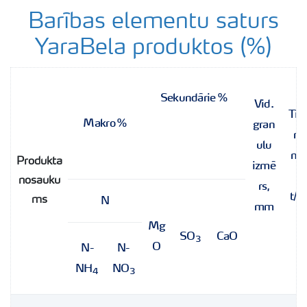
Barības elementu saturs
YaraBela produktos (%)
Sekundārie %
Vid.
Til
Makro %
gran
m
ulu
ma
Produkta
izmē
a
nosauku
rs,
t/m
N
ms
mm
Mg
SO
CaO
3
O
N-
N-
NH
NO
4
3