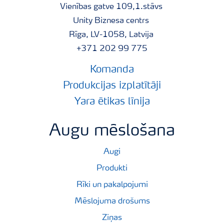
Vienības gatve 109,1.stāvs
Unity Biznesa centrs
Rīga, LV-1058, Latvija
+371 202 99 775
Komanda
Produkcijas izplatītāji
Yara ētikas līnija
Augu mēslošana
Augi
Produkti
Rīki un pakalpojumi
Mēslojuma drošums
Ziņas