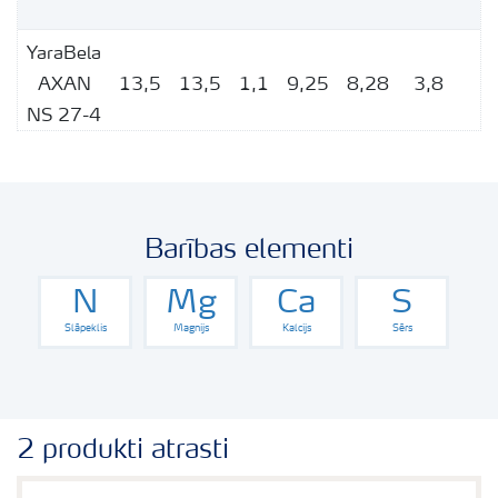
YaraBela
AXAN
13,5
13,5
1,1
9,25
8,28
3,8
1
NS 27-4
YaraBela
SULFAN
12
12
15
12
3,76
1,
NS 24-6
Barības elementi
YaraBela
N
Mg
Ca
S
SULFIX
19
7
35
3,3
1
Slāpeklis
Magnijs
Kalcijs
Sērs
NS 26-
14
2 produkti atrasti