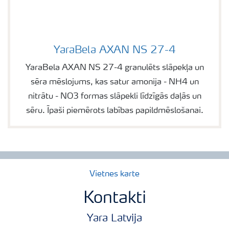
YaraBela AXAN NS 27-4
Image of YaraBela AXAN NS 27-4
YaraBela AXAN NS 27-4 granulēts slāpekļa un
sēra mēslojums, kas satur amonija - NH4 un
nitrātu - NO3 formas slāpekli līdzīgās daļās un
sēru. Īpaši piemērots labības papildmēslošanai.
Vietnes karte
Kontakti
Yara Latvija