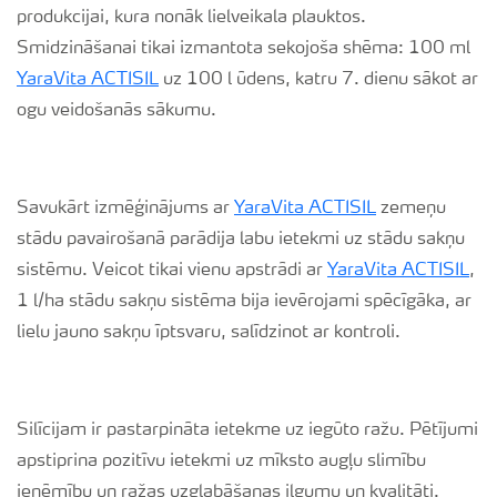
produkcijai, kura nonāk lielveikala plauktos.
Smidzināšanai tikai izmantota sekojoša shēma: 100 ml
YaraVita ACTISIL
uz 100 l ūdens, katru 7. dienu sākot ar
ogu veidošanās sākumu.
Savukārt izmēģinājums ar
YaraVita ACTISIL
zemeņu
stādu pavairošanā parādija labu ietekmi uz stādu sakņu
sistēmu. Veicot tikai vienu apstrādi ar
YaraVita ACTISIL
,
1 l/ha stādu sakņu sistēma bija ievērojami spēcīgāka, ar
lielu jauno sakņu īptsvaru, salīdzinot ar kontroli.
Silīcijam ir pastarpināta ietekme uz iegūto ražu. Pētījumi
apstiprina pozitīvu ietekmi uz mīksto augļu slimību
ieņēmību un ražas uzglabāšanas ilgumu un kvalitāti.