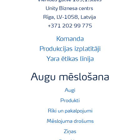
Vienības gatve 109,1.stāvs
Unity Biznesa centrs
Rīga, LV-1058, Latvija
+371 202 99 775
Komanda
Produkcijas izplatītāji
Yara ētikas līnija
Augu mēslošana
Augi
Produkti
Rīki un pakalpojumi
Mēslojuma drošums
Ziņas