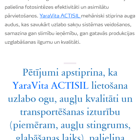
palielina fotosintēzes efektivitāti un asimilātu
pārvietošanos.
YaraVita ACTISIL
mehāniski stiprina auga
audus, kas savukārt uzlabo sakņu sistēmas veidošanos,
samazina gan slimību ieņēmību, gan gatavās produkcijas
uzglabāšanas ilgumu un kvalitāti.
Pētījumi apstiprina, ka
YaraVita ACTISIL
lietošana
uzlabo ogu, augļu kvalitāti un
transportēšanas izturību
(piemēram, augļu stingrums,
glabāšanas laiks), palielina