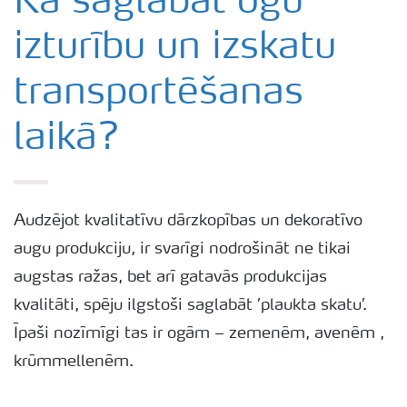
Kā saglabāt ogu
izturību un izskatu
Izmēģinājumu rezultāti
transportēšanas
Agronomiskie padomi
laikā?
Padomi efektīvai mēslojuma izkliedei
Yara Latvija podkāsts
Audzējot kvalitatīvu dārzkopības un dekoratīvo
augu produkciju, ir svarīgi nodrošināt ne tikai
augstas ražas, bet arī gatavās produkcijas
kvalitāti, spēju ilgstoši saglabāt ’plaukta skatu’.
Īpaši nozīmīgi tas ir ogām – zemenēm, avenēm ,
krūmmellenēm.