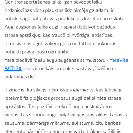
Gan transportēšanas laikā, gan pavadot laiku
tirdzniecības vietu plauktos līdz pircēja galadam, ir
būtiski saglabāt gatavās produkcijas kvalitāti un izskatu.
Augi augšanas laikā augi ir spiesti izdzīvot dažādus
stresa apstākļus, kas traucē pilnvērtīgai attīstības.
Intensīvi noslogoti zālieni golfa un futbola laukumos
noteikti prasa īpašu uzmanību.
Yara piedāvā īpašu augu augšanas stimulatoru -
YaraVita
ACTISIL
– kas ir unikāls produkts sastāva, īpašību un
iedarbības dēl.
Ir zināms, ka silīcijs ir ķīmiskais elements, kas labvēlīgi
ietekmē fizioloģiskos procesus augā palielināta stresa
apstākļos. Tas pozitīvi ietekmē augu neskaitāmos
veidos: tas stiprina augu nelabvēlīgos apstākļos, tādos kā
sausums, pārmērīgs mitrums, aukstums, citu barības
elementu pārmērīgs daudzums vai to trūkums. Silīcijs