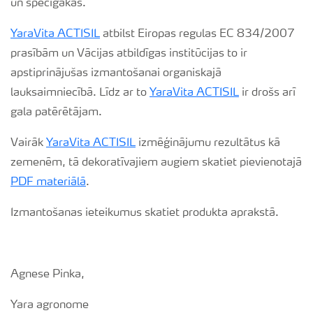
un spēcīgākas.
YaraVita ACTISIL
atbilst Eiropas regulas EC 834/2007
prasībām un Vācijas atbildīgas institūcijas to ir
apstiprinājušas izmantošanai organiskajā
lauksaimniecībā. Līdz ar to
YaraVita ACTISIL
ir drošs arī
gala patērētājam.
Vairāk
YaraVita ACTISIL
izmēģinājumu rezultātus kā
zemenēm, tā dekoratīvajiem augiem skatiet pievienotajā
PDF materiālā
.
Izmantošanas ieteikumus skatiet produkta aprakstā.
Agnese Pinka,
Yara agronome