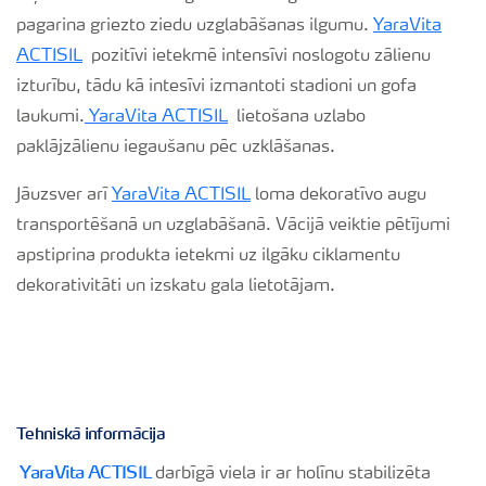
pagarina griezto ziedu uzglabāšanas ilgumu.
YaraVita
ACTISIL
pozitīvi ietekmē intensīvi noslogotu zālienu
izturību, tādu kā intesīvi izmantoti stadioni un gofa
laukumi.
YaraVita ACTISIL
lietošana uzlabo
paklājzālienu iegaušanu pēc uzklāšanas.
Jāuzsver arī
YaraVita ACTISIL
loma dekoratīvo augu
transportēšanā un uzglabāšanā. Vācijā veiktie pētījumi
apstiprina produkta ietekmi uz ilgāku ciklamentu
dekorativitāti un izskatu gala lietotājam.
Tehniskā informācija
YaraVita ACTISIL
darbīgā viela ir ar holīnu stabilizēta