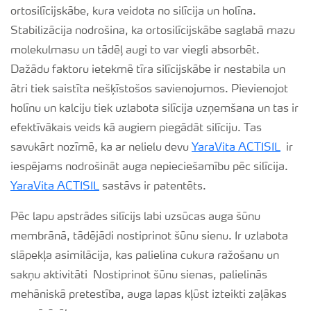
ortosilīcijskābe, kura veidota no silīcija un holīna.
Stabilizācija nodrošina, ka ortosilīcijskābe saglabā mazu
molekulmasu un tādēļ augi to var viegli absorbēt.
Dažādu faktoru ietekmē tīra silīcijskābe ir nestabila un
ātri tiek saistīta nešķīstošos savienojumos. Pievienojot
holīnu un kalciju tiek uzlabota silīcija uzņemšana un tas ir
efektīvākais veids kā augiem piegādāt silīciju. Tas
savukārt nozīmē, ka ar nelielu devu
YaraVita ACTISIL
ir
iespējams nodrošināt auga nepieciešamību pēc silīcija.
YaraVita ACTISIL
sastāvs ir patentēts.
Pēc lapu apstrādes silīcijs labi uzsūcas auga šūnu
membrānā, tādējādi nostiprinot šūnu sienu. Ir uzlabota
slāpekļa asimilācija, kas palielina cukura ražošanu un
sakņu aktivitāti Nostiprinot šūnu sienas, palielinās
mehāniskā pretestība, auga lapas kļūst izteikti zaļākas