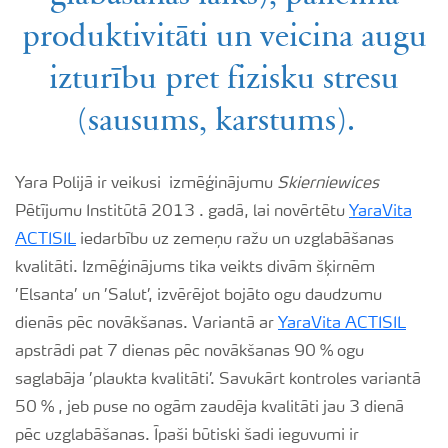
produktivitāti un veicina augu
izturību pret fizisku stresu
(sausums, karstums).
Yara Polijā ir veikusi izmēģinājumu
Skierniewice
s
Pētījumu Institūtā 2013 . gadā, lai novērtētu
YaraVita
ACTISIL
iedarbību uz zemeņu ražu un uzglabāšanas
kvalitāti. Izmēģinājums tika veikts divām šķirnēm
’Elsanta’ un ’Salut’, izvērējot bojāto ogu daudzumu
dienās pēc novākšanas. Variantā ar
YaraVita ACTISIL
apstrādi pat 7 dienas pēc novākšanas 90 % ogu
saglabāja ’plaukta kvalitāti’. Savukārt kontroles variantā
50 % , jeb puse no ogām zaudēja kvalitāti jau 3 dienā
pēc uzglabāšanas. Īpaši būtiski šadi ieguvumi ir