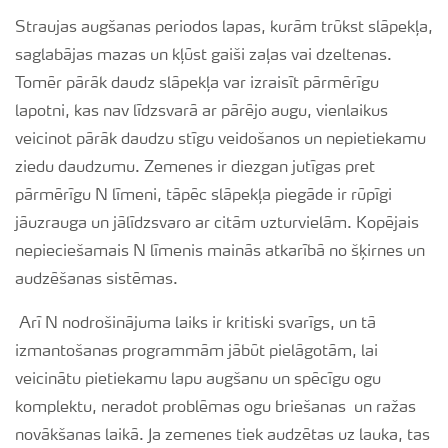
Straujas augšanas periodos lapas, kurām trūkst slāpekļa,
saglabājas mazas un kļūst gaiši zaļas vai dzeltenas.
Tomēr pārāk daudz slāpekļa var izraisīt pārmērīgu
lapotni, kas nav līdzsvarā ar pārējo augu, vienlaikus
veicinot pārāk daudzu stīgu veidošanos un nepietiekamu
ziedu daudzumu. Zemenes ir diezgan jutīgas pret
pārmērīgu N līmeni, tāpēc slāpekļa piegāde ir rūpīgi
jāuzrauga un jālīdzsvaro ar citām uzturvielām. Kopējais
nepieciešamais N līmenis mainās atkarībā no šķirnes un
audzēšanas sistēmas.
Arī N nodrošinājuma laiks ir kritiski svarīgs, un tā
izmantošanas programmām jābūt pielāgotām, lai
veicinātu pietiekamu lapu augšanu un spēcīgu ogu
komplektu, neradot problēmas ogu briešanas un ražas
novākšanas laikā. Ja zemenes tiek audzētas uz lauka, tas