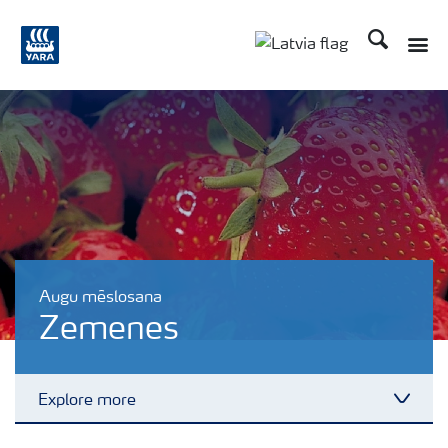
Meklēt
Toggle
Toggle country lang
Augu mēslosana
Zemenes
Explore more
Toggl