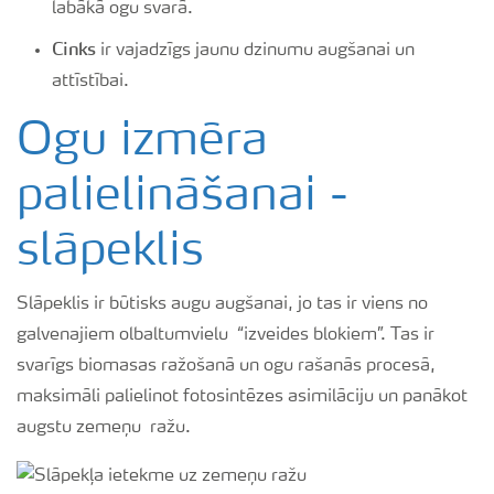
labākā ogu svarā.
Cinks
ir vajadzīgs jaunu dzinumu augšanai un
attīstībai.
Ogu izmēra
palielināšanai -
slāpeklis
Slāpeklis ir būtisks augu augšanai, jo tas ir viens no
galvenajiem olbaltumvielu “izveides blokiem”. Tas ir
svarīgs biomasas ražošanā un ogu rašanās procesā,
maksimāli palielinot fotosintēzes asimilāciju un panākot
augstu zemeņu ražu.