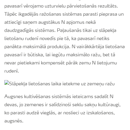
pavasarī vērojamo uzturvielu pārvietošanās rezultāts.
Tāpēc ikgadējās ražošanas sistēmas parasti pieprasa un
attiecīgi saņem augstākus N apjomus nekā
daudzgadīgās sistēmas. Paļaušanās tikai uz slāpekļa
lietošanu rudenī novedīs pie tā, ka pavasarī netiks
panākta maksimālā produkcija. N vairākkārtēja lietošana
pavasarī ir būtiska, lai iegūtu maksimālo ražu, bet tā
nevar pietiekami kompensēt pārāk zemu N lietojumu
rudenī.
Augsnes kultivēšanas sistēmās ieteicams sadalīt N
devas, jo zemenes ir salīdzinoši seklu sakņu kultūraugi,
ko parasti audzē vieglās, ar noslieci uz izskalošanos,
augsnēs.