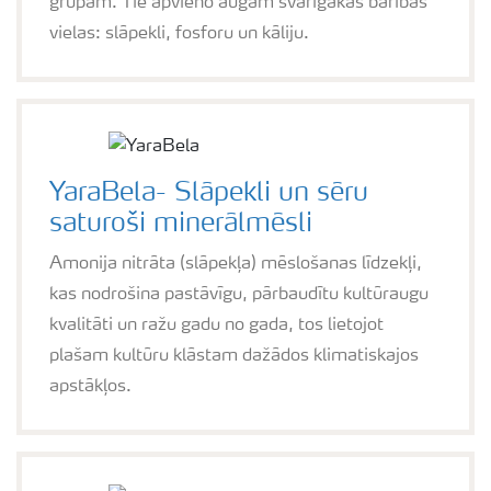
grupām. Tie apvieno augam svarīgākās barības
vielas: slāpekli, fosforu un kāliju.
YaraBela- Slāpekli un sēru
saturoši minerālmēsli
Amonija nitrāta (slāpekļa) mēslošanas līdzekļi,
kas nodrošina pastāvīgu, pārbaudītu kultūraugu
kvalitāti un ražu gadu no gada, tos lietojot
plašam kultūru klāstam dažādos klimatiskajos
apstākļos.