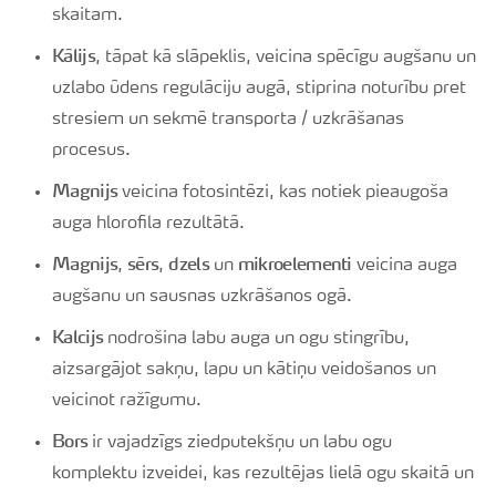
skaitam.
Kālijs
, tāpat kā slāpeklis, veicina spēcīgu augšanu un
uzlabo ūdens regulāciju augā, stiprina noturību pret
stresiem un sekmē transporta / uzkrāšanas
procesus.
Magnijs
veicina fotosintēzi, kas notiek pieaugoša
auga hlorofila rezultātā.
Magnijs
sērs
dzels
mikroelementi
,
,
un
veicina auga
augšanu un sausnas uzkrāšanos ogā.
Kalcijs
nodrošina labu auga un ogu stingrību,
aizsargājot sakņu, lapu un kātiņu veidošanos un
veicinot ražīgumu.
Bors
ir vajadzīgs ziedputekšņu un labu ogu
komplektu izveidei, kas rezultējas lielā ogu skaitā un