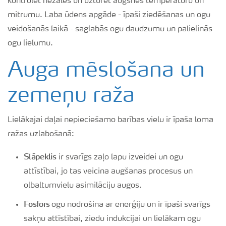
kontrolēt nezāles un uzturēt augsnes temperatūru un
mitrumu. Laba ūdens apgāde - īpaši ziedēšanas un ogu
veidošanās laikā - saglabās ogu daudzumu un palielinās
ogu lielumu.
Auga mēslošana un
zemeņu raža
Lielākajai daļai nepieciešamo barības vielu ir īpaša loma
ražas uzlabošanā:
Slāpeklis
ir svarīgs zaļo lapu izveidei un ogu
attīstībai, jo tas veicina augšanas procesus un
olbaltumvielu asimilāciju augos.
Fosfors
ogu nodrošina ar enerģiju un ir īpaši svarīgs
sakņu attīstībai, ziedu indukcijai un lielākam ogu