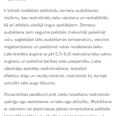
Ir būtiski izvēlēties atbilstošu zemeņu audzēšanas
sistēmu, kas nodrošinātu labu ražošanu un rentabilitāti,
kā arī atbilstu vietējā tirgus apstākļiem. Zemeņu
audzēšana zem seguma palīdzēs maksimāli palielināt
ražu, saglabājot labu audzēšanas temperatūru, veicinot
nogatavošanos un paildzinot ražas novākšanas laiku.
Labi drenēta augsne ar pH 5,5-6,8 nodrošina labu sakņu
augšanu un palielina barības vielu pieejamību. Laba
sākotnējo apstākļu nodrošināšana, ieskaitot
efektīvu stīgu un nezāļu kontroli, nodrošinās to, ka tiek
uzturēts labs augu blīvums.
Aizsardzības pasākumi pret ziedu nosalšanu nodrošinās
spēcīgu ogu veidošanos un labu ogu attīstību. Mulčēšana
ar salmiem vai plastmasas plēves izmantošana palīdzēs