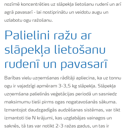
nozīmē koncentrēties uz slāpekļa lietošanu rudenī un arī
agrā pavasarī - lai nostiprinātu un veidotu augu un
uzlabotu ogu ražošanu.
Palielini ražu ar
slāpekļa lietošanu
rudenī un pavasarī
Barības vielu uzņemšanas rādītāji apliecina, ka uz tonnu
ogu ir vajadzīgi apmēram 3-3,5 kg slāpekļa. Slāpekļa
uzņemšana palielinās veģetācijas periodā un sasniedz
maksimumu tieši pirms ogas nogatavošanās sākuma.
Izmantojot daudzgadīgās audzēšanas sistēmas, var tikt
izmantoti tie N krājumi, kas uzglabājas vainagos un
saknēs, tā tas var notikt 2-3 ražas gadus, un tas ir