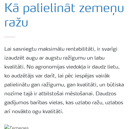
Yara katalogs
Kā palielināt zemeņu
ražu
Izmēģinājumu rezultāti
Agronomiskie padomi
Lai sasniegtu maksimālu rentabilitāti, ir svarīgi
izaudzēt augu ar augstu ražīgumu un labu
Padomi efektīvai mēslojuma izkliedei
kvalitāti. No agronomijas viedokļa ir daudz lietu,
ko audzētājs var darīt, lai pēc iespējas vairāk
Yara Latvija podkāsts
palielinātu gan ražīgumu, gan kvalitāti, un būtiska
nozīme tajā ir atbilstošai mēslošanai. Daudzos
gadījumos barības vielas, kas uzlabo ražu, uzlabos
arī novākto ogu kvalitāti.