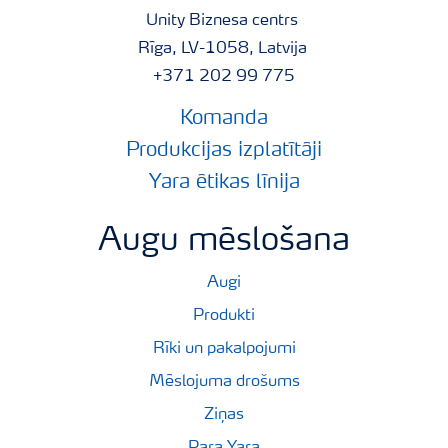
Unity Biznesa centrs
Rīga, LV-1058, Latvija
+371 202 99 775
Komanda
Produkcijas izplatītāji
Yara ētikas līnija
Augu mēslošana
Augi
Produkti
Rīki un pakalpojumi
Mēslojuma drošums
Ziņas
Para Yara