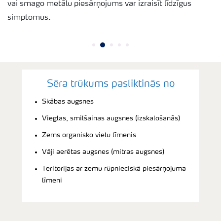
vai smago metālu piesārņojums var izraisīt līdzīgus
simptomus.
Sēra trūkums pasliktinās no
Skābas augsnes
Vieglas, smilšainas augsnes (izskalošanās)
Zems organisko vielu līmenis
Vāji aerētas augsnes (mitras augsnes)
Teritorijas ar zemu rūpnieciskā piesārņojuma
līmeni