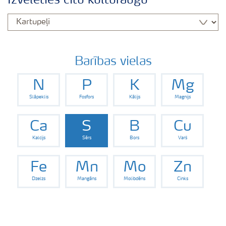
Izvēlēties citu kultūraugu
Izmēģinājumu rezultāti
Agronomiskie padomi
Barības vielas
N
P
K
Mg
Padomi efektīvai mēslojuma izkliedei
Slāpeklis
Fosfors
Kālijs
Magnijs
Yara Latvija podkāsts
Ca
S
B
Cu
Kalcijs
Sērs
Bors
Varš
Fe
Mn
Mo
Zn
Dzelzs
Mangāns
Molibdēns
Cinks