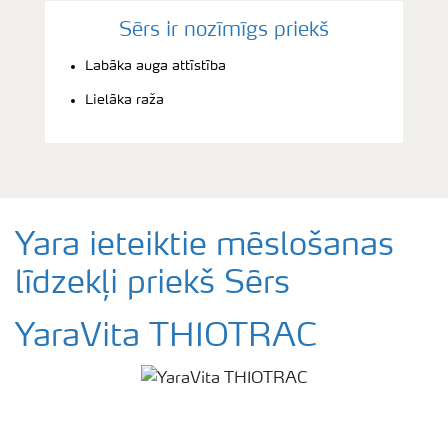
Sērs ir nozīmīgs priekš
Labāka auga attīstība
Lielāka raža
Yara ieteiktie mēslošanas
līdzekļi priekš Sērs
YaraVita THIOTRAC