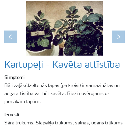
Previous
Next
Kartupeļi - Kavēta attīstība
Simptomi
Bāli zaļās/dzeltenās lapas (pa kreisi) ir samazinātas un
auga attīstība var būt kavēta. Bieži novērojams uz
jaunākām lapām.
Iemesli
Sēra trūkums. Slāpekļa trūkums, salnas, ūdens trūkums