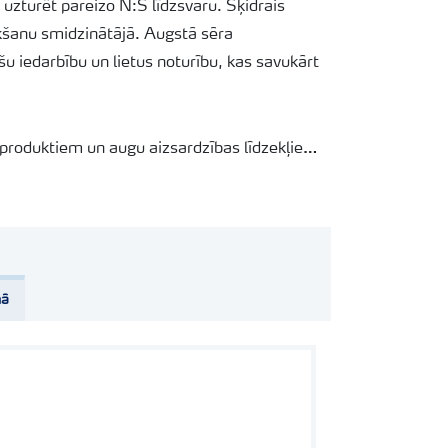
z uzturēt pareizo N:S līdzsvaru. Šķidrais
kšanu smidzinātājā. Augstā sēra
u iedarbību un lietus noturību, kas savukārt
produktiem un augu aizsardzības līdzekļiem,
citus resursus. Produkts ir īpaši izstrādāts,
tiem nekādus bojājumus, kas vēlāk varētu
ība pēc sēra ārpussakņu mēslošanai – eļļas
nā