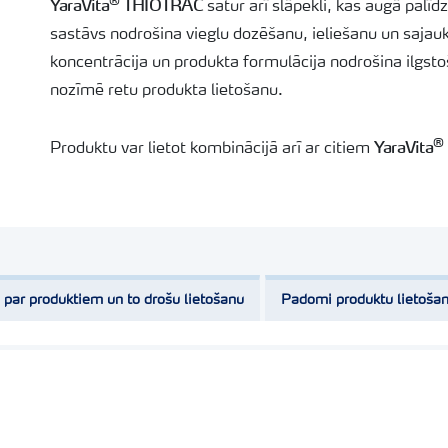
®
YaraVita
THIOTRAC
satur arī slāpekli, kas augā palīd
sastāvs nodrošina vieglu dozēšanu, ieliešanu un sajau
koncentrācija un produkta formulācija nodrošina ilgstoš
nozīmē retu produkta lietošanu.
®
YaraVita
Produktu var lietot kombinācijā arī ar citiem
tādējādi samazinot smidzināšanas izmaksas un ietaupot 
lai nodrošinātu maksimālu augu aizsardzību, neradot 
samazināt to tirgus vērtību.
Piemērots visu kultūraugu, kam ir paaugstināta vajadz
 par produktiem un to drošu lietošanu
Padomi produktu lietoša
rapsis, graudaugi, kāpostaugi.
Sastāvs:
Sērs (S
) – 300 g/l = 57%