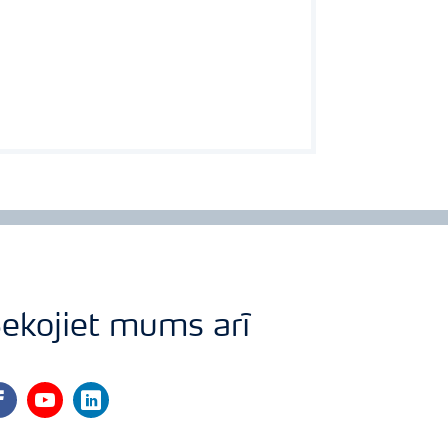
ekojiet mums arī
cebook
youtube
linkedin