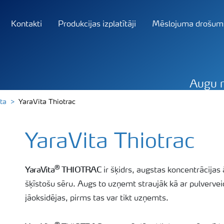
Kontakti
Produkcijas izplatītāji
Mēslojuma drošum
Augu 
ta
YaraVita Thiotrac
YaraVita Thiotrac
®
YaraVita
THIOTRAC
ir šķidrs, augstas koncentrācij
šķīstošu sēru. Augs to uzņemt straujāk kā ar pulverv
jāoksidējas, pirms tas var tikt uzņemts.