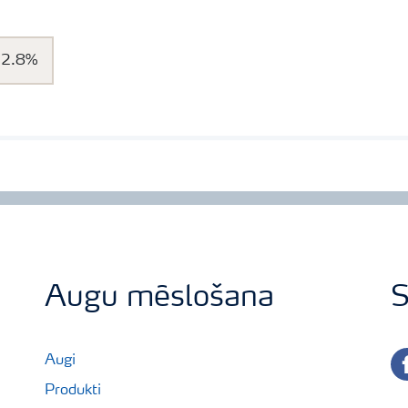
Iepakojums:
10 L
22.8%
Ražots:
Anglija
Augu mēslošana
S
fa
Augi
Produkti