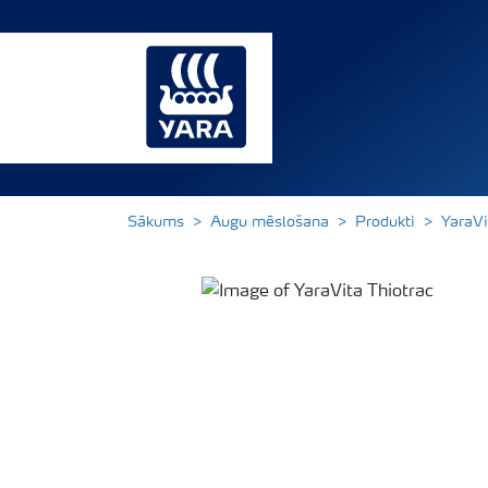
Sākums
Augu mēslošana
Produkti
YaraVi