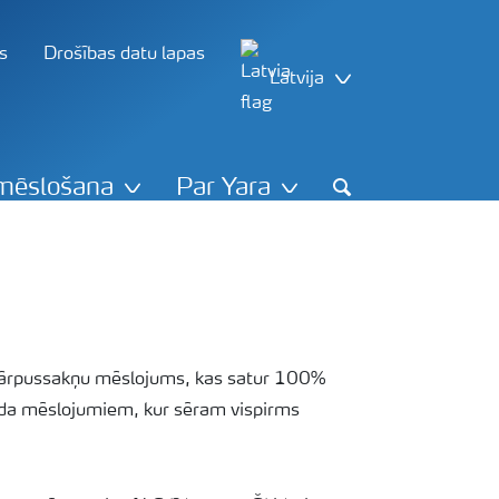
s
Drošības datu lapas
Latvija
mēslošana
Par Yara
as ārpussakņu mēslojums, kas satur 100%
eida mēslojumiem, kur sēram vispirms