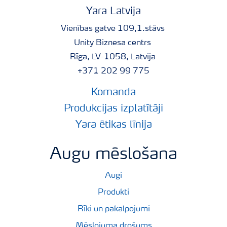
Yara Latvija
Vienības gatve 109,1.stāvs
Unity Biznesa centrs
Rīga, LV-1058, Latvija
+371 202 99 775
Komanda
Produkcijas izplatītāji
Yara ētikas līnija
Augu mēslošana
Augi
Produkti
Rīki un pakalpojumi
Mēslojuma drošums