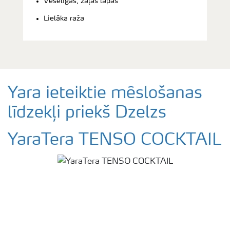
Veselīgas, zaļas lapas
Lielāka raža
Yara ieteiktie mēslošanas
līdzekļi priekš Dzelzs
YaraTera TENSO COCKTAIL