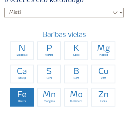
Izvēlēties citu kultūraugu
Izmēģinājumu rezultāti
Agronomiskie padomi
Barības vielas
N
P
K
Mg
Padomi efektīvai mēslojuma izkliedei
Slāpeklis
Fosfors
Kālijs
Magnijs
Yara Latvija podkāsts
Ca
S
B
Cu
Kalcijs
Sērs
Bors
Varš
Fe
Mn
Mo
Zn
Dzelzs
Mangāns
Molibdēns
Cinks