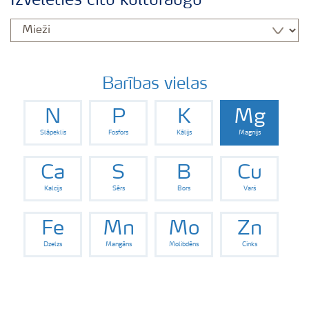
Izvēlēties citu kultūraugu
Izmēģinājumu rezultāti
Agronomiskie padomi
Barības vielas
N
P
K
Mg
Padomi efektīvai mēslojuma izkliedei
Slāpeklis
Fosfors
Kālijs
Magnijs
Yara Latvija podkāsts
Ca
S
B
Cu
Kalcijs
Sērs
Bors
Varš
Fe
Mn
Mo
Zn
Dzelzs
Mangāns
Molibdēns
Cinks