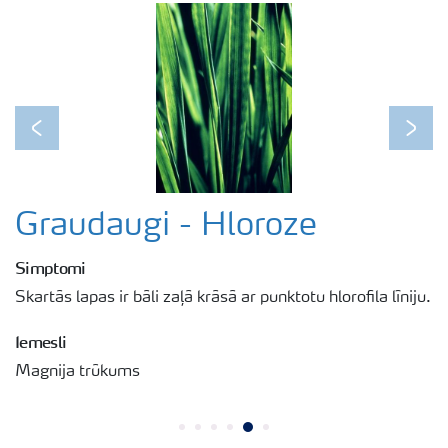
Previous
Next
Graudaugi - Hloroze
Simptomi
Skartās lapas ir bāli zaļā krāsā ar punktotu hlorofila līniju.
Iemesli
Magnija trūkums