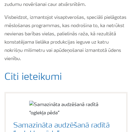
zudumu novēršanai caur atvārsnītēm.
Visbeidzot, izmantojot visaptverošas, speciāli pielāgotas
mēslošanas programmas, kas nodrošina to, ka netrūkst
nevienas barības vielas, palielinās raža, kā rezultātā
konstatējama lielāka produkcijas ieguve uz katru
nokrišņu milimetru vai apūdeņošanai izmantotā ūdens
vienību.
Citi ieteikumi
Samazināta audzēšanā radītā