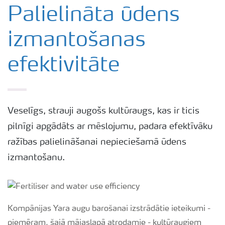
Yara katalogs
Palielināta ūdens
izmantošanas
Izmēģinājumu rezultāti
efektivitāte
Agronomiskie padomi
Padomi efektīvai mēslojuma izkliedei
Veselīgs, strauji augošs kultūraugs, kas ir ticis
pilnīgi apgādāts ar mēslojumu, padara efektīvāku
Yara Latvija podkāsts
ražības palielināšanai nepieciešamā ūdens
izmantošanu.
Kompānijas Yara augu barošanai izstrādātie ieteikumi -
piemēram, šajā mājaslapā atrodamie - kultūraugiem