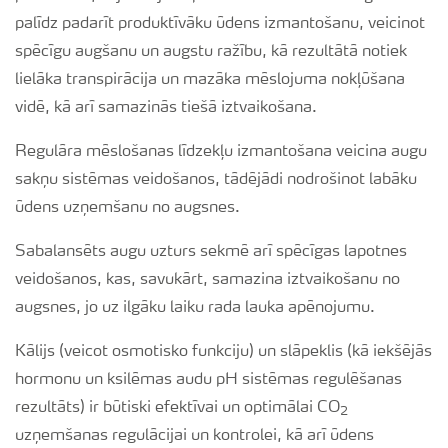
palīdz padarīt produktīvāku ūdens izmantošanu, veicinot
spēcīgu augšanu un augstu ražību, kā rezultātā notiek
lielāka transpirācija un mazāka mēslojuma nokļūšana
vidē, kā arī samazinās tiešā iztvaikošana.
Regulāra mēslošanas līdzekļu izmantošana veicina augu
sakņu sistēmas veidošanos, tādējādi nodrošinot labāku
ūdens uzņemšanu no augsnes.
Sabalansēts augu uzturs sekmē arī spēcīgas lapotnes
veidošanos, kas, savukārt, samazina iztvaikošanu no
augsnes, jo uz ilgāku laiku rada lauka apēnojumu.
Kālijs (veicot osmotisko funkciju) un slāpeklis (kā iekšējās
hormonu un ksilēmas audu pH sistēmas regulēšanas
rezultāts) ir būtiski efektīvai un optimālai CO
2
uzņemšanas regulācijai un kontrolei, kā arī ūdens