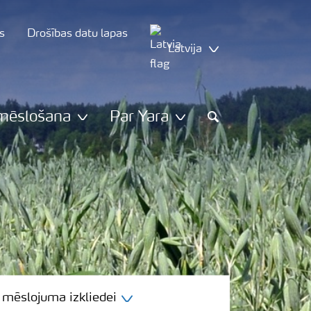
s
Drošības datu lapas
Latvija
mēslošana
Par Yara
Chercher
 mēslojuma izkliedei