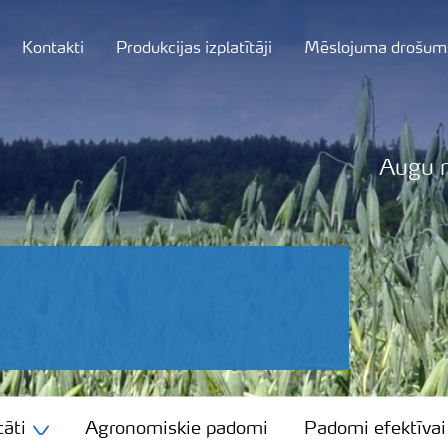
Kontakti
Produkcijas izplatītāji
Mēslojuma drošum
Augu 
āti
Agronomiskie padomi
Padomi efektīvai