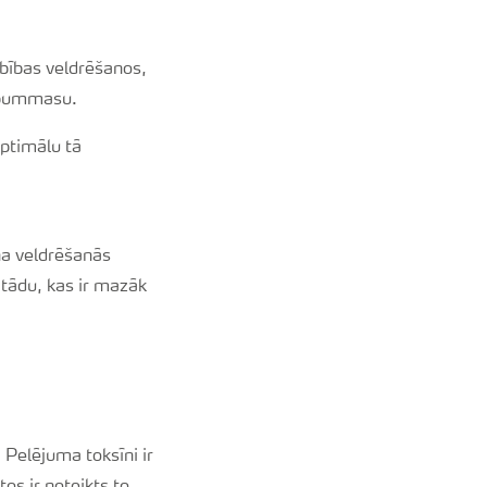
labības veldrēšanos,
ilpummasu.
optimālu tā
ina veldrēšanās
- tādu, kas ir mazāk
 Pelējuma toksīni ir