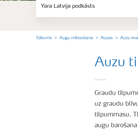
Yara Latvija podkāsts
Izmēģinājumu rezultāti
Agronomiskie padomi
Sākums
Augu mēslošana
Auzas
Auzu kva
Padomi efektīvai mēslojuma izkliedei
Auzu t
Yara Latvija podkāsts
Graudu tilpumm
uz graudu blīv
tilpummasu. Ti
augu barošana 