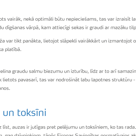
etots vairāk, nekā optimāli būtu nepieciešams, tas var izraisīt 
du dīgšanas vārpā, kam attiecīgi sekas ir graudi ar mazāku t
a var tikt panākta, lietojot slāpekli vairākkārt un izmantojot 
a platībā.
lielina graudu salmu biezumu un izturību, līdz ar to arī samaz
iek lietots pavasarī, tas var nodrošināt labu lapotnes struktūru 
anos.
un toksīni
līst, auzas ir jutīgas pret pelējumu un toksīniem, ko tas rada.