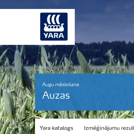
Augu mēslošana
Auzas
Yara katalogs
Yara katalogs
Izmēģinājumu rezult