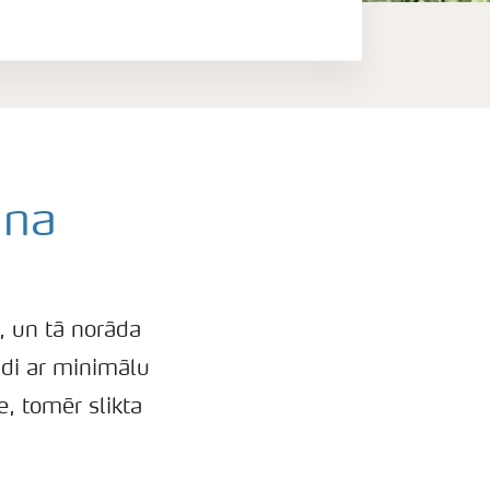
ana
, un tā norāda
udi ar minimālu
, tomēr slikta