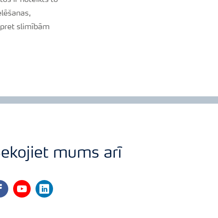
os ir noteikts to
elēšanas,
 pret slimībām
ekojiet mums arī
cebook
youtube
linkedin