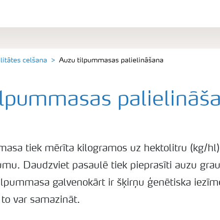
litātes celšana
Auzu tilpummasas palielināšana
ilpummasas palielināš
asa tiek mērīta kilogramos uz hektolitru (kg/hl)
umu. Daudzviet pasaulē tiek pieprasīti auzu gra
lpummasa galvenokārt ir šķirņu ģenētiska iezīme
to var samazināt.