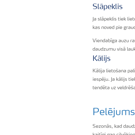
Slāpeklis
Ja slāpeklis tiek li
kas noved pie grau
Viendabīga auzu raž
daudzumu visā lauk
Kālijs
Kālija lietošana pa
iespēju. Ja kālijs t
tendēta uz veldrēš
Pelējums 
Sezonās, kad daudz 