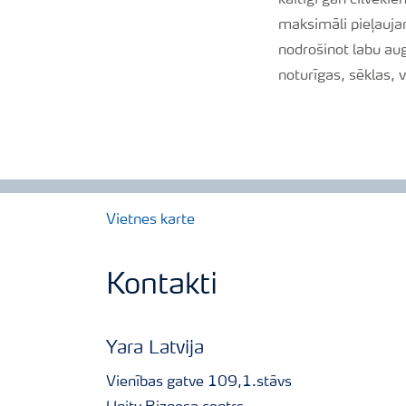
kaitīgi gan cilvēki
maksimāli pieļaujam
nodrošinot labu aug
noturīgas, sēklas, v
Vietnes karte
Kontakti
Yara Latvija
Vienības gatve 109,1.stāvs