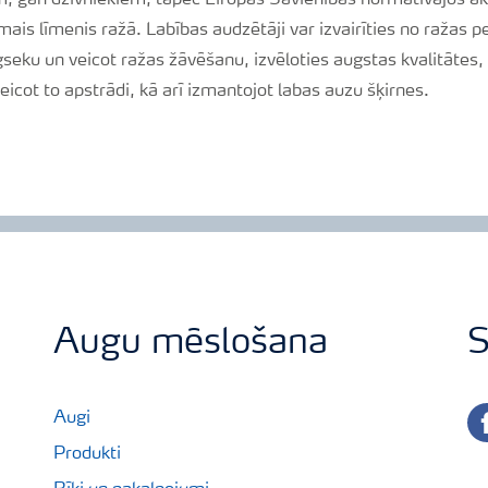
em, gan dzīvniekiem, tāpēc Eiropas Savienības normatīvajos akt
ais līmenis ražā. Labības audzētāji var izvairīties no ražas p
seku un veicot ražas žāvēšanu, izvēloties augstas kvalitātes,
eicot to apstrādi, kā arī izmantojot labas auzu šķirnes.
Augu mēslošana
S
fa
Augi
Produkti