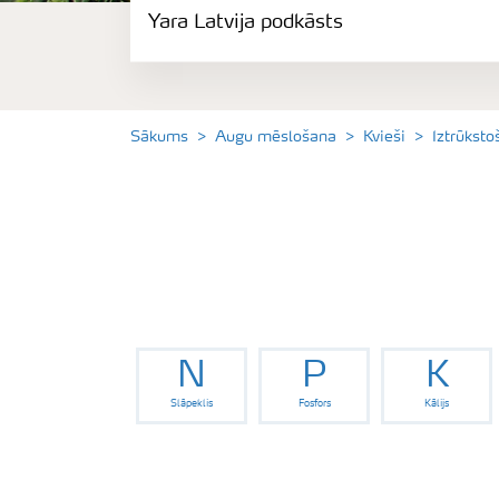
Yara Latvija podkāsts
Izmēģinājumu rezultāti
Agronomiskie padomi
Sākums
Augu mēslošana
Kvieši
Iztrūksto
Padomi efektīvai mēslojuma izkliedei
Yara Latvija podkāsts
N
P
K
Slāpeklis
Fosfors
Kālijs