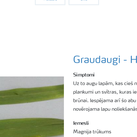
Graudaugi - H
Simptomi
Uz to augu lapām, kas cieš
plankumi un svītras, kuras ie
brūnai. Iespējama arī šo ab
novērojama lapu noliekšanā
Iemesli
Magnija trūkums