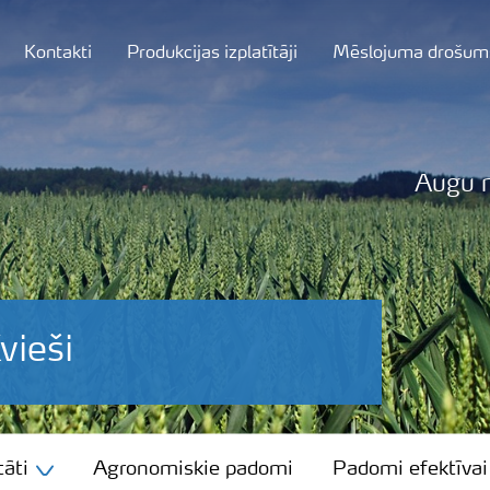
Kontakti
Produkcijas izplatītāji
Mēslojuma drošum
Augu 
ieši
āti
Agronomiskie padomi
Padomi efektīvai