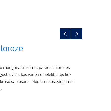
Previous
Next
loroze
 no mangāna trūkuma, parādās hlorozes
gūst krāsu, kas variē no pelēkbaltas līdz
u krāsu saplūšana. Nopietnākos gadījumos
s.