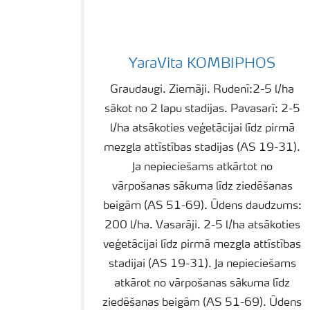
YaraVita KOMBIPHOS
YaraVita KOMBIPHOS
Graudaugi. Ziemāji. Rudenī:2-5 l/ha
sākot no 2 lapu stadijas. Pavasarī: 2-5
l/ha atsākoties veģetācijai līdz pirmā
mezgla attīstības stadijas (AS 19-31).
Ja nepieciešams atkārtot no
vārpošanas sākuma līdz ziedēšanas
beigām (AS 51-69). Ūdens daudzums:
200 l/ha. Vasarāji. 2-5 l/ha atsākoties
veģetācijai līdz pirmā mezgla attīstības
stadijai (AS 19-31). Ja nepieciešams
atkārot no vārpošanas sākuma līdz
ziedēšanas beigām (AS 51-69). Ūdens