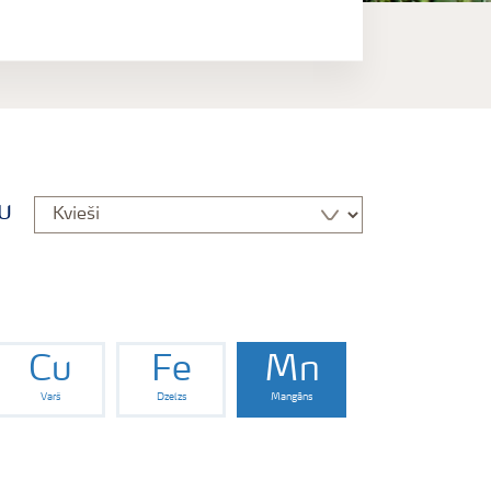
gu
Cu
Fe
Mn
Varš
Dzelzs
Mangāns