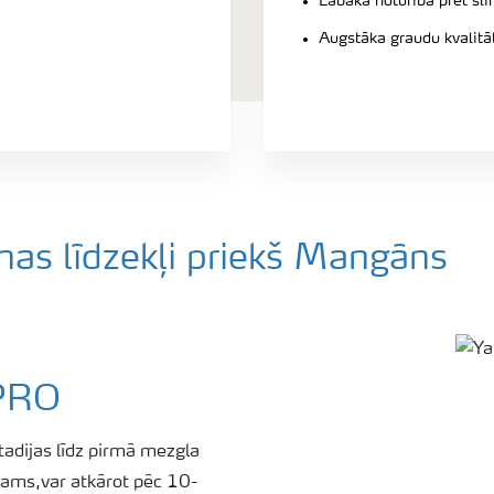
Labāka noturība pret sl
Augstāka graudu kvalitā
nas līdzekļi priekš Mangāns
PRO
stadijas līdz pirmā mezgla
šams,var atkārot pēc 10-