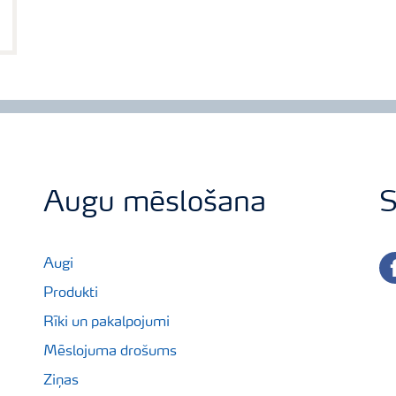
Augu mēslošana
S
fa
Augi
Produkti
Rīki un pakalpojumi
Mēslojuma drošums
Ziņas