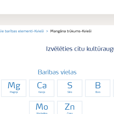
šie barības elementi-Kvieši
Mangāna trūkums-Kvieši
Izvēlēties citu kultūrau
Barības vielas
Mg
Ca
S
B
Magnijs
Kalcijs
Sērs
Bors
Mo
Zn
Molibdēns
Cinks