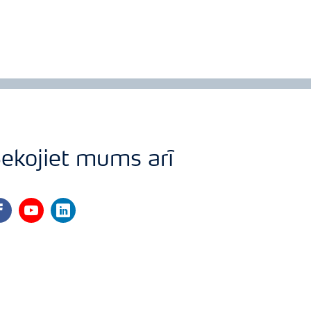
ekojiet mums arī
cebook
youtube
linkedin