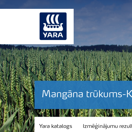
Mangāna trūkums-Kv
Yara katalogs
Yara katalogs
Izmēģinājumu rezult