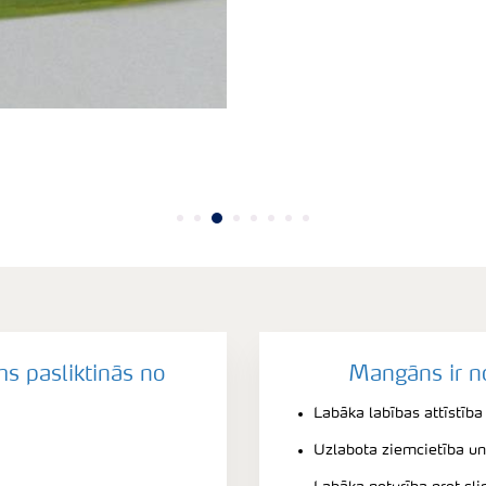
 pasliktinās no
Mangāns ir n
Labāka labības attīstība
Uzlabota ziemcietība u