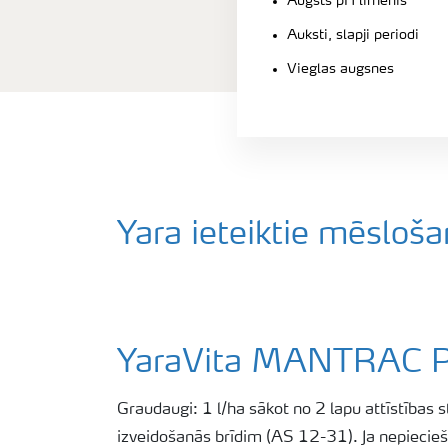
Augsts pH līmenis
Auksti, slapji periodi
Vieglas augsnes
Yara ieteiktie mēsloša
YaraVita MANTRAC 
Graudaugi: 1 l/ha sākot no 2 lapu attīstības 
izveidošanās brīdim (AS 12-31). Ja nepiecie