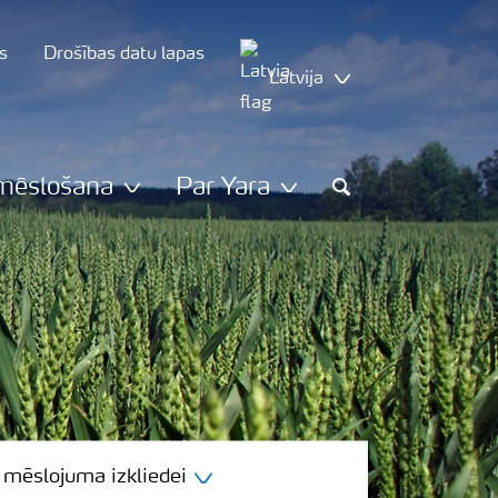
s
Drošības datu lapas
Latvija
mēslošana
Par Yara
Search
 mēslojuma izkliedei