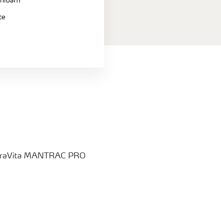
imībām
te