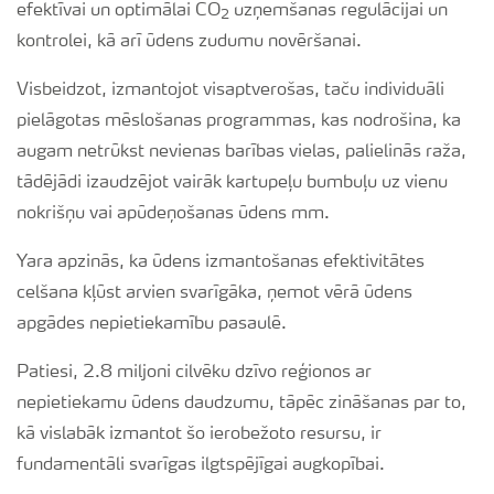
efektīvai un optimālai CO
uzņemšanas regulācijai un
2
kontrolei, kā arī ūdens zudumu novēršanai.
Visbeidzot, izmantojot visaptverošas, taču individuāli
pielāgotas mēslošanas programmas, kas nodrošina, ka
augam netrūkst nevienas barības vielas, palielinās raža,
tādējādi izaudzējot vairāk kartupeļu bumbuļu uz vienu
nokrišņu vai apūdeņošanas ūdens mm.
Yara apzinās, ka ūdens izmantošanas efektivitātes
celšana kļūst arvien svarīgāka, ņemot vērā ūdens
apgādes nepietiekamību pasaulē.
Patiesi, 2.8 miljoni cilvēku dzīvo reģionos ar
nepietiekamu ūdens daudzumu, tāpēc zināšanas par to,
kā vislabāk izmantot šo ierobežoto resursu, ir
fundamentāli svarīgas ilgtspējīgai augkopībai.