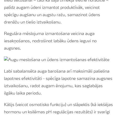
vielu lietošanai – tādi kā šajā tīmekļa vietnē norādītie –
palīdz augam ūdeni izmantot produktīvāk, veicinot
spēcīgu augšanu un augstu ražu, samazinot ūdens
drenāžu un tiešo iztvaikošanu.
Regulāra mēslojuma izmantošana veicina auga
iesakņošanos, nodrošinot labāku ūdens ieguvi no
augsnes.
Labi sabalansēta auga barošana arī maksimāli palielina
lapotnes efektivitāti - spēcīga lapotne samazina augsnes
iztvaikošanu, radot augam ēnojumu, kas saglabājas
ilgāku laika periodu.
Kālijs (veicot osmotisko funkciju) un slāpeklis (kā iekšējas
hormonu un ksilēmas pH regulācijas rezultāts) ir svarīgi