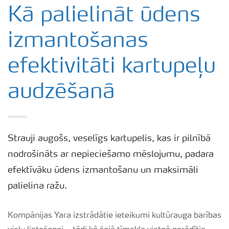
Yara katalogs
Kā palielināt ūdens
izmantošanas
Izmēģinājumu rezultāti
efektivitāti kartupeļu
Agronomiskie padomi
audzēšanā
Padomi efektīvai mēslojuma izkliedei
Yara Latvija podkāsts
Strauji augošs, veselīgs kartupelis, kas ir pilnībā
nodrošināts ar nepieciešamo mēslojumu, padara
efektīvāku ūdens izmantošanu un maksimāli
palielina ražu.
Kompānijas Yara izstrādātie ieteikumi kultūrauga barības