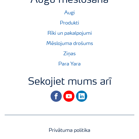
Augu mēslošana
Augi
Produkti
Rīki un pakalpojumi
Mēslojuma drošums
Ziņas
Para Yara
Sekojiet mums arī
facebook
youtube
linkedin
Privātuma politika