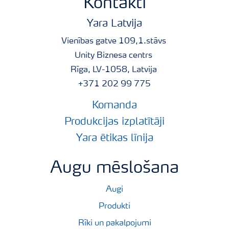
Kontakti
vajadzība pēc cinka ārpussakņu mēslošanai – graudaugi,
Yara Latvija
tauriņzieži, īpaši lauka pupas, kukurūza.
Vienības gatve 109,1.stāvs
Sastāvs:
Unity Biznesa centrs
Cinks (Zn) – 700 g/l = 40%
Rīga, LV-1058, Latvija
+371 202 99 775
Iepakojums:
Komanda
5 L
Produkcijas izplatītāji
Yara ētikas līnija
Ražots:
Anglija
Augu mēslošana
Augi
Produkti
Rīki un pakalpojumi