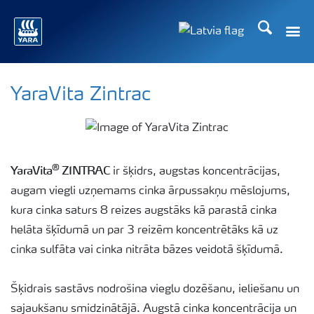
Meklēt
Toggle
Toggle country lang
YaraVita Zintrac
®
YaraVita
ZINTRAC
ir šķidrs, augstas koncentrācijas,
augam viegli uzņemams cinka ārpussakņu mēslojums,
kura cinka saturs 8 reizes augstāks kā parastā cinka
helāta šķīdumā un par 3 reizēm koncentrētāks kā uz
cinka sulfāta vai cinka nitrāta bāzes veidotā šķīdumā.
Šķidrais sastāvs nodrošina vieglu dozēšanu, ieliešanu un
sajaukšanu smidzinātājā. Augstā cinka koncentrācija un