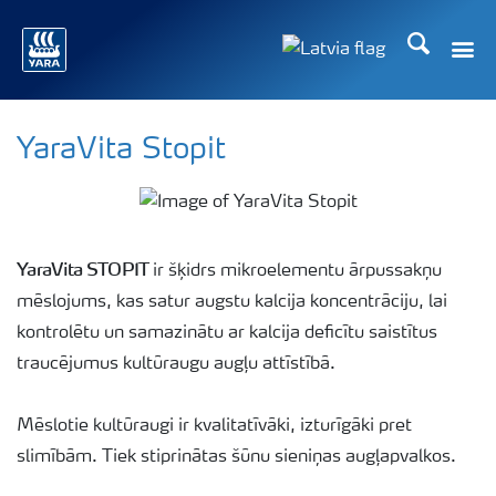
Meklēt
Toggle
Toggle country lang
YaraVita Stopit
YaraVita STOPIT
ir šķidrs mikroelementu ārpussakņu
mēslojums, kas satur augstu kalcija koncentrāciju, lai
kontrolētu un samazinātu ar kalcija deficītu saistītus
traucējumus kultūraugu augļu attīstībā.
Mēslotie kultūraugi ir kvalitatīvāki, izturīgāki pret
slimībām. Tiek stiprinātas šūnu sieniņas augļapvalkos.