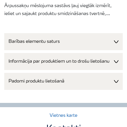
Ārpussakņu mēslojuma sastāvs ļauj vieglāk izmērīt,
ieliet un sajaukt produktu smidzināšanas tvertnē,
vienlaikus nodrošinot augstāko barības vielu saturu.
Produkts piemērots gandrīz jebkuram tvertnes
maisījumam.
Barības elementu saturs
Informācija par produktiem un to drošu lietošanu
Padomi produktu lietošanā
Vietnes karte