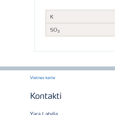
K
SO
3
Vietnes karte
Kontakti
Yara Latvija