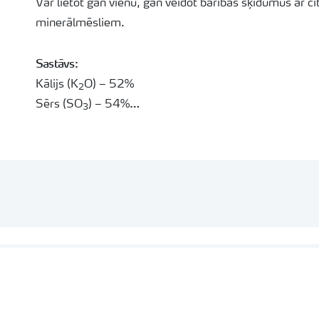
Var lietot gan vienu, gan veidot barības šķīdumus ar c
minerālmēsliem.
Sastāvs:
Кālijs (K
O) – 52%
2
Sērs (SO
) – 54%
3
Iepakojums:
25 кg
Ražots:
Čīle