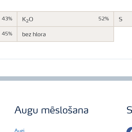
43%
K
O
52%
S
2
45%
bez hlora
Augu mēslošana
S
fa
Augi