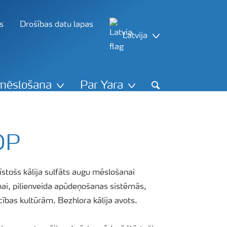
s
Drošības datu lapas
Latvija
mēslošana
Par Yara
Search
OP
ķīstošs kālija sulfāts augu mēslošanai
i, pilienveida apūdeņošanas sistēmās,
cības kultūrām. Bezhlora kālija avots.