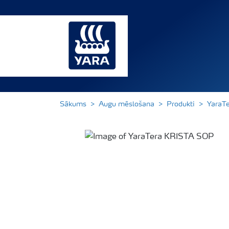
Sākums
Augu mēslošana
Produkti
YaraT