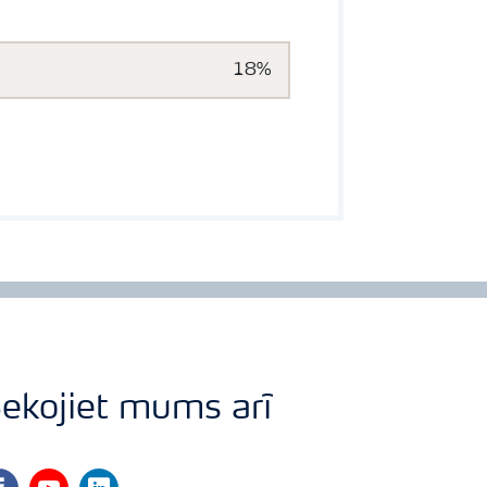
18%
ekojiet mums arī
cebook
youtube
linkedin