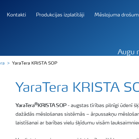
Kontakti
Produkcijas izplatītāji
Mēslojuma drošum
Augu 
era
YaraTera KRISTA SOP
YaraTera KRISTA S
®
YaraTera
KRISTA SOP
- augstas tīrības pilnīgi ūdenī š
dažādās mēslošanas sistēmās – ārpussakņu mēslošana
laistīšanai ar barības vielu šķīdumu visām lauksaimnie