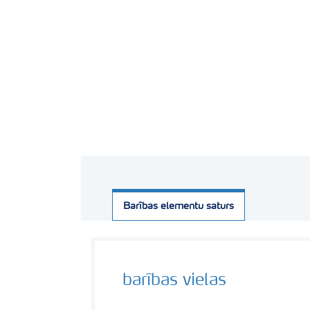
Barības elementu saturs
barības vielas